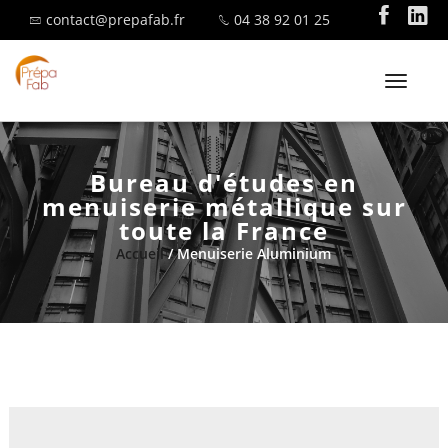
contact@prepafab.fr
04 38 92 01 25
T
o
g
g
Bureau d'études en
l
SAVOIR-FAIRE
menuiserie métallique sur
e
toute la France
n
Accueil
/ Menuiserie Aluminium
a
v
i
MENUISERIE ALUMINIUM
g
a
t
i
o