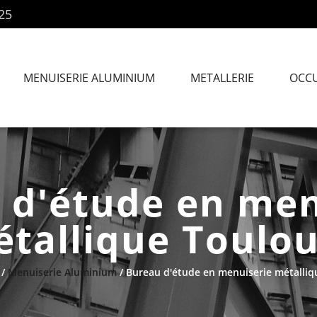
25
MENUISERIE ALUMINIUM
METALLERIE
OCC
 d'étude en men
tallique Toulo
/
Menuiserie Aluminium
/ Bureau d'étude en menuiserie métalli