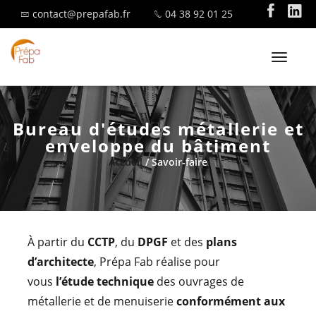
contact@prepafab.fr
04 38 92 01 25
T
o
g
g
Bureau d'études métallerie et
l
SAVOIR-FAIRE
enveloppe du bâtiment
e
Accueil
/ Savoir-faire
n
a
v
i
MENUISERIE ALUMINIUM
g
À partir du
CCTP
, du
DPGF
et des
plans
a
d’architecte
, Prépa Fab réalise pour
t
vous
l’étude technique
des ouvrages de
i
métallerie et de menuiserie
conformément aux
o