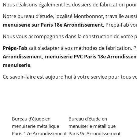
n
Nous réalisons également les dossiers de fabrication pour 
METALLERIE
Notre bureau d’étude, localisé Montbonnot, travaille auss
menuiserie sur Paris 18e Arrondissement
, Prepa-Fab vo
Nous vous accompagnons dans la construction de votre pro
Prépa-Fab
sait s’adapter à vos méthodes de fabrication. P
OCCULTATION
Arrondissement
,
menuiserie PVC
Paris 18e Arrondisse
menuiserie
.
Ce savoir-faire est aujourd'hui à votre service pour tous 
RÉFÉRENCES
Bureau d'étude en
Bureau d'étude en
menuiserie métallique
menuiserie métallique
Paris 17e Arrondissement
Paris 9e Arrondissement