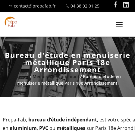
contact@prepafab.fr
04 38 92 01 25
T
o
g
g
Bureau d'étude en menuiserie
l
SAVOIR-FAIRE
métallique Paris 18e
e
Arrondissement
n
Accueil
/
Menuiserie Aluminium
/ Bureau d'étude en
a
menuiserie métallique Paris 18e Arrondissement
v
i
MENUISERIE ALUMINIUM
g
a
t
Prepa-Fab,
bureau d’étude indépendant
, est votre spéci
i
en
aluminium
,
PVC
ou
métalliques
sur Paris 18e Arrondi
o