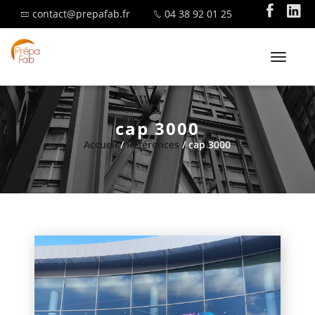
contact@prepafab.fr
04 38 92 01 25
T
o
g
g
cap 3000
l
SAVOIR-FAIRE
Accueil
/
Références
/ cap 3000
e
n
a
v
i
MENUISERIE ALUMINIUM
g
a
t
i
o