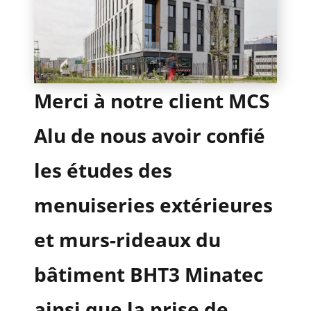
n
METALLERIE
Merci à notre client MCS
OCCULTATION
Alu de nous avoir confié
les études des
menuiseries extérieures
RÉFÉRENCES
et murs-rideaux du
bâtiment BHT3 Minatec
ainsi que la prise de