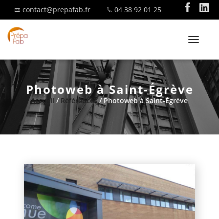
contact@prepafab.fr
04 38 92 01 25
T
o
g
g
Photoweb à Saint-Égrève
l
SAVOIR-FAIRE
Accueil
/
Références
/ Photoweb à Saint-Égrève
e
n
a
v
i
MENUISERIE ALUMINIUM
g
a
t
i
o