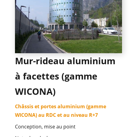
n
METALLERIE
OCCULTATION
Mur-rideau aluminium
à facettes (gamme
WICONA)
RÉFÉRENCES
Châssis et portes aluminium (gamme
WICONA) au RDC et au niveau R+7
Conception, mise au point