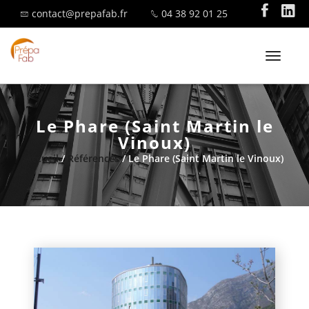
contact@prepafab.fr
04 38 92 01 25
T
o
g
g
Le Phare (Saint Martin le
l
SAVOIR-FAIRE
Vinoux)
e
Accueil
/
Références
/ Le Phare (Saint Martin le Vinoux)
n
a
v
i
MENUISERIE ALUMINIUM
g
a
t
i
o