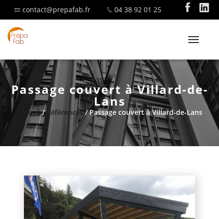
contact@prepafab.fr
04 38 92 01 25
T
o
g
g
Passage couvert à Villard-de-
l
SAVOIR-FAIRE
Lans
e
Accueil
/
Références
/ Passage couvert à Villard-de-Lans
n
a
v
i
MENUISERIE ALUMINIUM
g
a
t
i
o