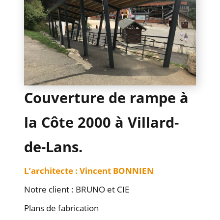
n
METALLERIE
OCCULTATION
Couverture de rampe à
la Côte 2000 à Villard-
de-Lans.
RÉFÉRENCES
L’architecte : Vincent BONNIEN
Notre client : BRUNO et CIE
Plans de fabrication